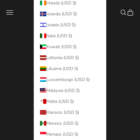
Irlanda (USD $)
Menù
Cerca
Carre
Islanda (USD $)
Israele (USD $)
Italia (USD $)
Kuwait (USD $)
Lettonia (USD $)
Lituania (USD $)
Lussemburgo (USD $)
Malaysia (USD $)
Malta (USD $)
Marocco (USD $)
Messico (USD $)
Monaco (USD $)