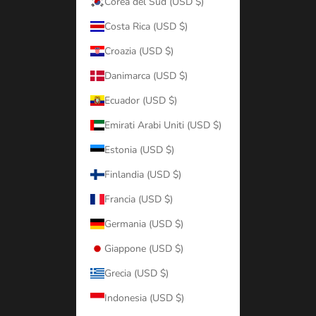
Corea del Sud (USD $)
Costa Rica (USD $)
Croazia (USD $)
Danimarca (USD $)
Ecuador (USD $)
Emirati Arabi Uniti (USD $)
Estonia (USD $)
Finlandia (USD $)
Francia (USD $)
Germania (USD $)
Giappone (USD $)
Grecia (USD $)
Indonesia (USD $)