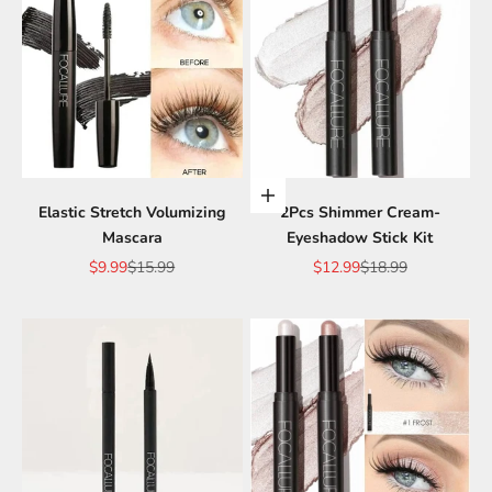
Scegli le opzioni
Elastic Stretch Volumizing
2Pcs Shimmer Cream-
Mascara
Eyeshadow Stick Kit
Prezzo scontato
Prezzo
Prezzo scontato
Prezzo
$9.99
$15.99
$12.99
$18.99