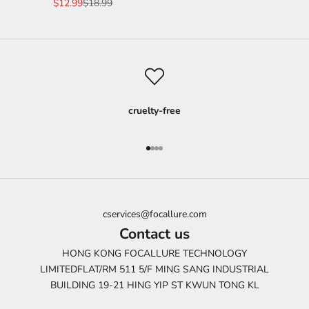
Prezzo scontato
Prezzo
$12.99
$18.99
cruelty-free
Vai all'articolo 1
Vai all'articolo 2
Vai all'articolo 3
Vai all'articolo 4
cservices@focallure.com
Contact us
HONG KONG FOCALLURE TECHNOLOGY
LIMITEDFLAT/RM 511 5/F MING SANG INDUSTRIAL
BUILDING 19-21 HING YIP ST KWUN TONG KL