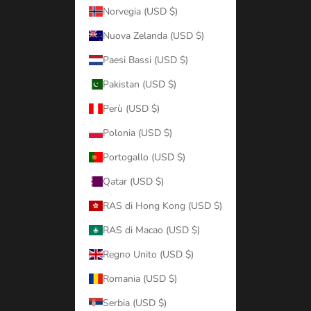
Norvegia (USD $)
Nuova Zelanda (USD $)
Paesi Bassi (USD $)
Pakistan (USD $)
Perù (USD $)
Polonia (USD $)
Portogallo (USD $)
Qatar (USD $)
RAS di Hong Kong (USD $)
RAS di Macao (USD $)
Regno Unito (USD $)
Romania (USD $)
Serbia (USD $)