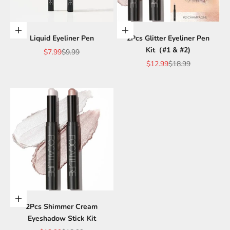
Aggiungi al carrello
Aggiungi al carrello
Liquid Eyeliner Pen
2Pcs Glitter Eyeliner Pen
Kit（#1 & #2)
Prezzo scontato
Prezzo
$7.99
$9.99
Prezzo scontato
Prezzo
$12.99
$18.99
Scegli le opzioni
2Pcs Shimmer Cream
Eyeshadow Stick Kit